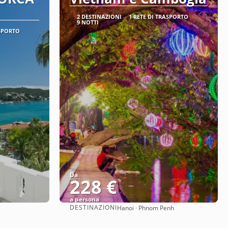
2 DESTINAZIONI
1 RETE DI TRASPORTO
9 NOTTI
ASPORTO
Da
228 €
a persona
DESTINAZIONI
Hanoi · Phnom Penh
Vedere