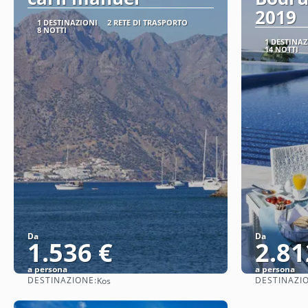
2019
1 DESTINAZIONI
2 RETE DI TRASPORTO
8 NOTTI
1 DESTINAZ
14 NOTTI
Da
Da
1.536 €
2.81
a persona
a persona
DESTINAZIONE:
DESTINAZI
Kos
Vedere