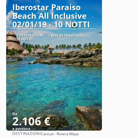
Iberostar Paraiso
Beach All Inclusive
02/01/19 - 10 NOTTI
2 DESTINAZIONI
1 RETE DI TRASPORTO
10 NOTTI
Da
2.106 €
a persona
DESTINAZIONI
Cancun · Riviera Maya
Vedere