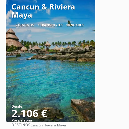
Cancun & Riviera
Maya
2 DESTINOS
1 TRANSPORTES
10 NOCHES
Desde
2.106 €
Por persona
DESTINOS
Cancún · Riviera Maya
Ver