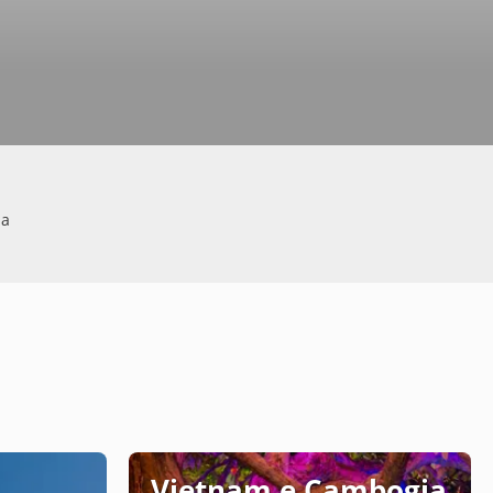
za
Vietnam e Cambogia