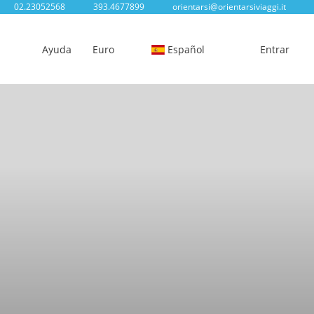
02.23052568
393.4677899
orientarsi@orientarsiviaggi.it
Ayuda
Euro
Español
Entrar