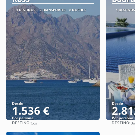
1 DESTINOS
2 TRANSPORTES
8 NOCHES
1 DESTINOS
Desde
Desde
1.536 €
2.81
Por persona
Por persona
DESTINO:
DESTINO:
Cos
Bo
Ver