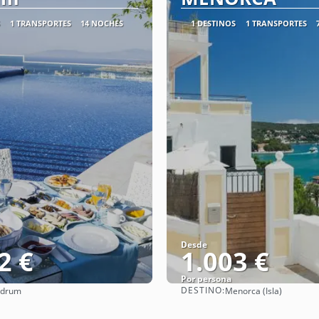
1 TRANSPORTES
14 NOCHES
1 DESTINOS
1 TRANSPORTES
Desde
2 €
1.003 €
Por persona
DESTINO:
drum
Menorca (Isla)
Ver
Ver