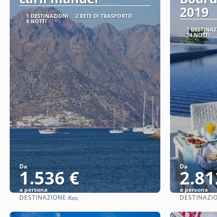
2019
1 DESTINAZIONI
2 RETE DI TRASPORTO
8 NOTTI
1 DESTINAZ
14 NOTTI
Da
Da
1.536 €
2.81
a persona
a persona
DESTINAZIONE:
DESTINAZI
Kos
Vedere