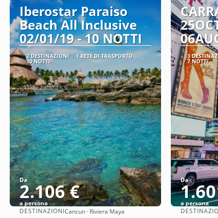
Iberostar Paraiso
CARR
Beach All Inclusive
25OC
02/01/19 - 10 NOTTI
06AU
2 DESTINAZIONI
1 RETE DI TRASPORTO
1 DESTINAZ
10 NOTTI
7 NOTTI
Da
Da
2.106 €
1.60
a persona
a persona
DESTINAZIONI
DESTINAZI
Cancun · Riviera Maya
Vedere