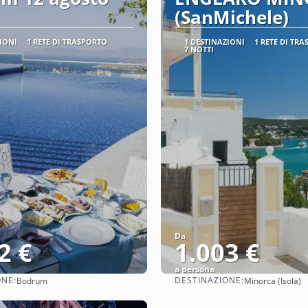
(SanMichele)
IONI
1 RETE DI TRASPORTO
1 DESTINAZIONI
1 RETE DI TR
7 NOTTI
Da
2 €
1.003 €
a persona
ONE:
DESTINAZIONE:
Bodrum
Minorca (Isola)
Vedere
Vedere