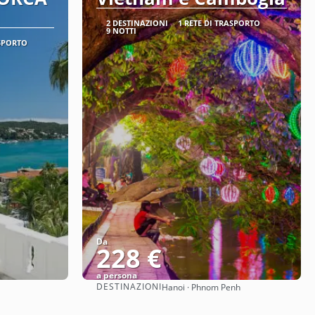
2 DESTINAZIONI
1 RETE DI TRASPORTO
9 NOTTI
ASPORTO
Da
228 €
a persona
DESTINAZIONI
Hanoi · Phnom Penh
Vedere