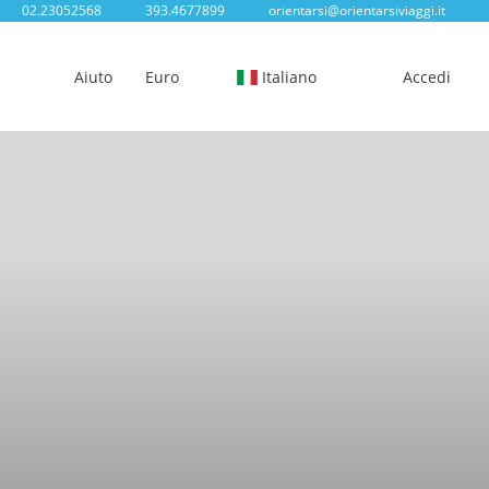
02.23052568
393.4677899
orientarsi@orientarsiviaggi.it
Aiuto
Euro
Italiano
Accedi