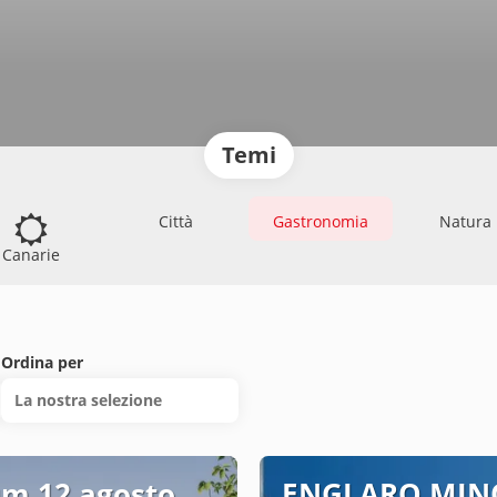
Temi
Città
Gastronomia
Natura
Canarie
Ordina per
La nostra selezione
m 12 agosto
ENGLARO MIN