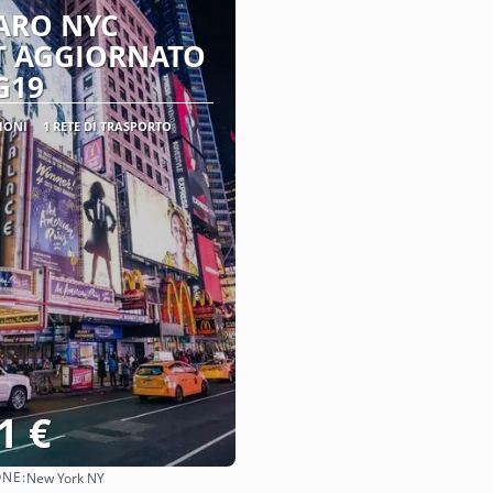
ARO NYC
T AGGIORNATO
G19
IONI
1 RETE DI TRASPORTO
1 €
ONE:
New York NY
Vedere