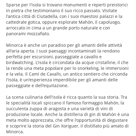
Sparse per l'isola si trovano monumenti e reperti preistorici
in pietra che testimoniano il suo ricco passato. Visitate
l'antica città di Ciutadella, con i suoi maestosi palazzi e la
cattedrale gotica, oppure esplorate Mahón, il capoluogo,
arroccato in cima a un grande porto naturale e con
panorami mozzafiato.
Minorca è anche un paradiso per gli amanti delle attività
all'aria aperta. I suoi paesaggi incontaminati la rendono
perfetta per escursioni, passeggiate a cavallo e
birdwatching. L'isola è circondata da acque cristalline, il che
la rende una meta popolare per lo snorkeling, le immersioni
e la vela. Il Camí de Cavalls, un antico sentiero che circonda
l'isola, è un'esperienza imperdibile per gli amanti delle
passeggiate e dell'equitazione.
La scena culinaria dell'isola è ricca quanto la sua storia. Tra
le specialità locali spiccano il famoso formaggio Mahón, la
succulenta zuppa di aragosta e una varietà di vini di
produzione locale. Anche la distilleria di gin di Mahón è una
meta molto apprezzata, che offre l'opportunità di degustare
e scoprire la storia del Gin Xoriguer, il distillato più amato di
Minorca.