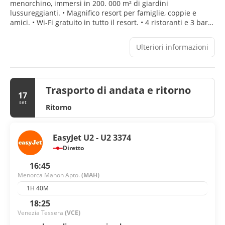
menorchino, immersi in 200. 000 m² di giardini
lussureggianti. • Magnifico resort per famiglie, coppie e
amici. • Wi-Fi gratuito in tutto il resort. • 4 ristoranti e 3 bar. •
Tre piscine esterne per adulti e bambini. • Magnifici servizi
per bambini. • Prestige Spa. • Palestra +16. • Impianti
Ulteriori informazioni
sportivi. • Sala conferenze con 760 posti a sedere. •
Certificato secondo gli standard ISO 9001 e ISO 14001 di
gestione ambientale. POSIZIONE • 300 m dalla tranquilla
spiaggia di Punta Prima. • 4 km dal paese di San Luis. • 10
Trasporto di andata e ritorno
km dall'aeroporto di Mahon. • 25 km dal campo da golf a 18
17
buche di Son Parc. • Animali non ammessi.
set
Ritorno
EasyJet U2 - U2 3374
Diretto
16:45
Menorca Mahon Apto.
(MAH)
1H 40M
18:25
Venezia Tessera
(VCE)