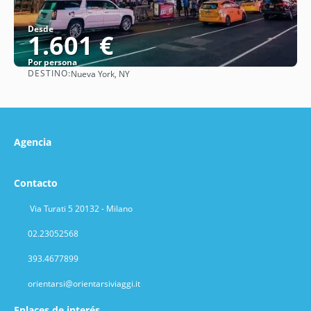
Desde
1.601 €
Por persona
DESTINO:
Nueva York, NY
Ver
Agencia
Contacto
Via Turati 5 20132 - Milano
02.23052568
393.4677899
orientarsi@orientarsiviaggi.it
Enlaces de interés