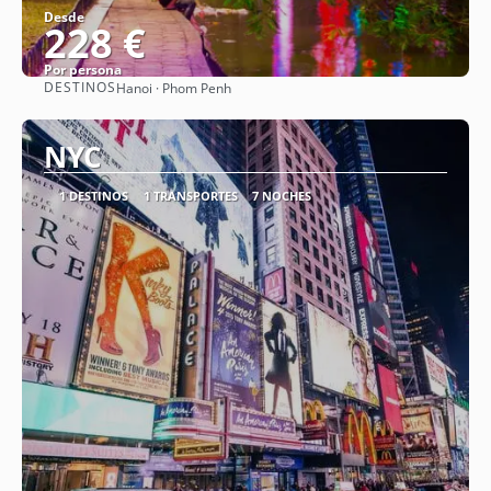
Desde
228 €
Por persona
DESTINOS
Hanoi · Phom Penh
Ver
NYC
1 DESTINOS
1 TRANSPORTES
7 NOCHES