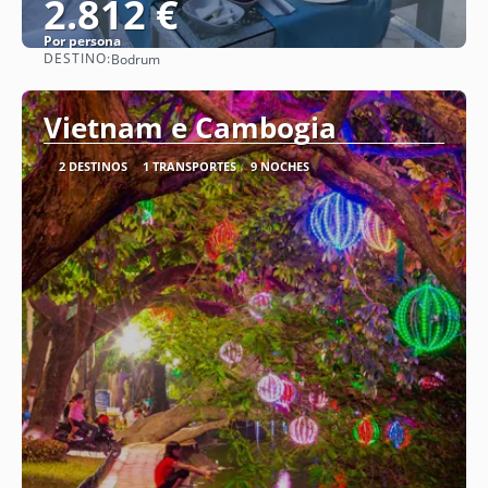
2.812 €
Por persona
DESTINO:
Bodrum
Ver
Vietnam e Cambogia
2 DESTINOS
1 TRANSPORTES
9 NOCHES