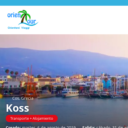
Cos, Grecia
Koss
Transporte + Alojamiento
Creado:
martes, 6 de agosto de 2019
-
Salida:
sábado, 31 de a