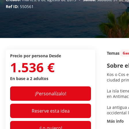
Ref ID:
550561
Temas
Gas
precio por persona Desde
1.536 €
Sobre e
Kos o Cos e
En base a 2 adultos
ciudad prin
La isla tie
¡Personalízalo!
en Antimac
La antigua 
Reserve esta idea
occidental 
Más info
¡Lo quiero!