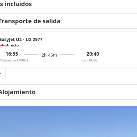
s incluidos
Transporte de salida
EasyJet U2 - U2 2977
Directo
16:55
20:40
2h 45m
Malpensa
(MXP)
Kos
(KGS)
s
Alojamiento