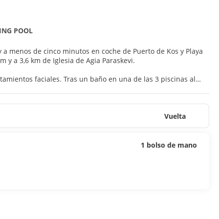
RING POOL
r y a menos de cinco minutos en coche de Puerto de Kos y Playa
rum y a 3,6 km de Iglesia de Agia Paraskevi.
tamientos faciales. Tras un baño en una de las 3 piscinas al
ión a Internet wifi gratis, servicios de conserjería y una
Vuelta
ire acondicionado, frigorífico y televisión LCD. Las habitaciones
cto con los tuyos. Además, podrás disfrutar de canales por
culos de higiene personal gratuitos y secadores de pelo.
1 bolso de mano
 con un refresco del bar o lounge o de uno de los 2 bares junto
ras a tu disposición. Hay un aparcamiento sin asistencia