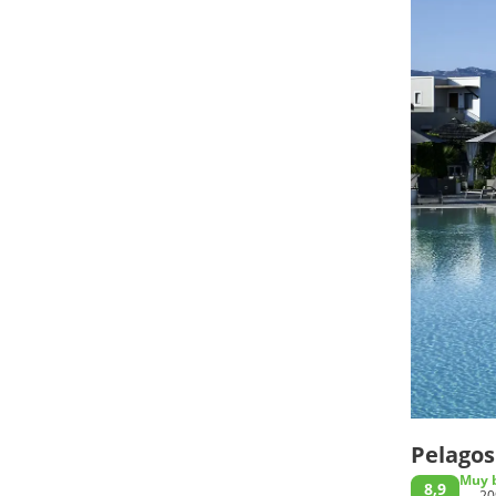
Pelagos
Muy 
8,9
20