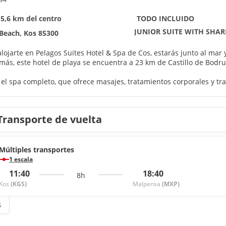
 5,6 km del centro
TODO INCLUIDO
JUNIOR SUITE WITH SHA
Beach, Kos 85300
alojarte en Pelagos Suites Hotel & Spa de Cos, estarás junto al ma
i. Además, este hotel de playa se encuentra a 23 km de Castillo de Bod
 el spa completo, que ofrece masajes, tratamientos corporales y tra
nada como la playa privada para descansar. Encontrarás además conex
ecuerdos.
Transporte de vuelta
 como en tu propia casa en cualquiera de las 207 habitaciones con a
 balcón amueblado. La conexión wifi gratis te mantendrá en conta
l baño privado con ducha y bañera combinadas está provisto de artí
Múltiples transportes
cuenta con 2 restaurantes y una cafetería para comer algo. Relájate
1 escala
.
11:40
18:40
8h
Kos
(KGS)
Malpensa
(MXP)
centro de negocios, tintorería y un servicio de recepción las 24 ho
sponible.
s