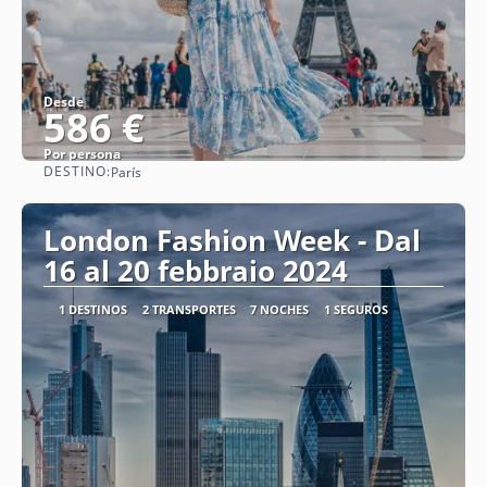
Desde
586 €
Por persona
DESTINO:
París
Ver
London Fashion Week - Dal
16 al 20 febbraio 2024
1 DESTINOS
2 TRANSPORTES
7 NOCHES
1 SEGUROS