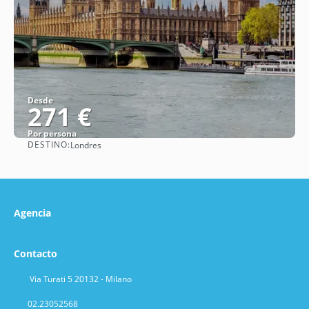
Desde
271 €
Por persona
DESTINO:
Londres
Ver
Agencia
Contacto
Via Turati 5 20132 - Milano
02.23052568