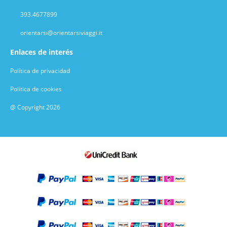
393.4677899
orientarsi@orientarsiviaggi.it
Enlaces de interés
Política de privacidad
Política de cookies
@ Copyright 2026