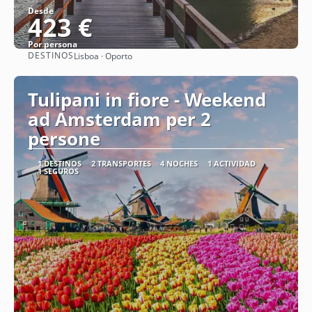
Desde
423 €
Por persona
DESTINOS
Lisboa · Oporto
Ver
Tulipani in fiore - Weekend
ad Amsterdam per 2
persone
1 DESTINOS
2 TRANSPORTES
4 NOCHES
1 ACTIVIDAD
1 SEGUROS