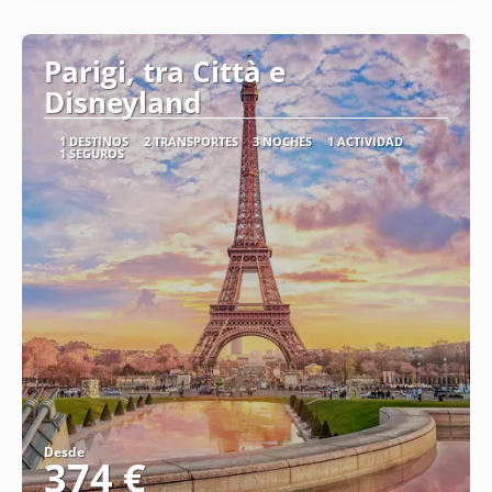
Parigi, tra Città e
Disneyland
1 DESTINOS
2 TRANSPORTES
3 NOCHES
1 ACTIVIDAD
1 SEGUROS
Desde
374 €