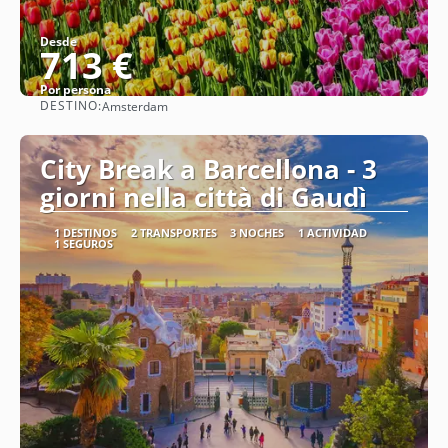
Desde
713 €
Por persona
DESTINO:
Amsterdam
Ver
City Break a Barcellona - 3
giorni nella città di Gaudì
1 DESTINOS
2 TRANSPORTES
3 NOCHES
1 ACTIVIDAD
1 SEGUROS