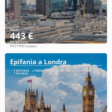
Desde
443 €
Por persona
DESTINO:
Londres
Ver
Epifania a Londra
1 DESTINOS
2 TRANSPORTES
2 NOCHES
1 ACTIVIDAD
1 SEGUROS