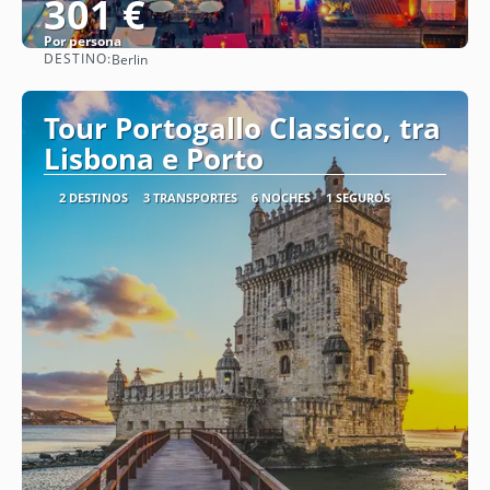
301 €
Por persona
DESTINO:
Berlin
Ver
Tour Portogallo Classico, tra
Lisbona e Porto
2 DESTINOS
3 TRANSPORTES
6 NOCHES
1 SEGUROS