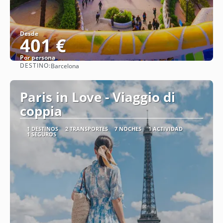
Desde
401 €
Por persona
DESTINO:
Barcelona
Ver
Paris in Love - Viaggio di
coppia
1 DESTINOS
2 TRANSPORTES
7 NOCHES
1 ACTIVIDAD
1 SEGUROS