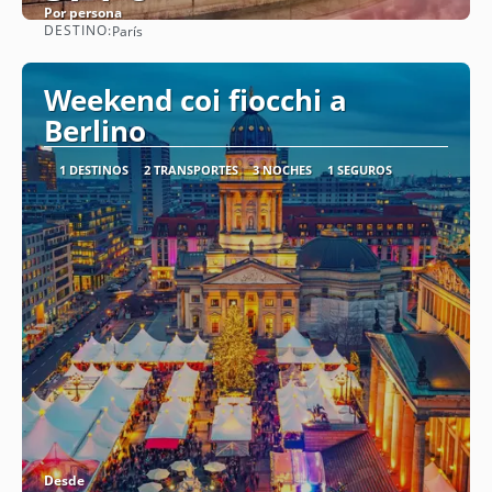
Por persona
DESTINO:
París
Ver
Weekend coi fiocchi a
Berlino
1 DESTINOS
2 TRANSPORTES
3 NOCHES
1 SEGUROS
Desde