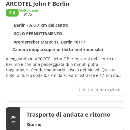
ARCOTEL John F Berlin
Molto bene
8,6
9175
Berlin - A 0,7 km dal centro
SOLO PERNOTTAMENTO
Werderscher Markt 11, Berlin 10117
Camera doppia superior (letto matrimoniale)
Alloggiando in ARCOTEL John F Berlin, sarai nel centro di
Berlino e con una passeggiata di 5 minuti potrai
raggiungere Gendarmenmarkt e Isola dei Musei. Questo
hotel di lusso dista 0,7 km da Friedrichstrasse e 1,1 km da
Hackescher Markt.
Ulteriori informazioni
Approfitta dei servizi ricreativi disponibili, che includono
una sauna, una palestra e un servizio di noleggio biciclette.
In questo hotel potrai inoltre contare su il Wi-Fi gratuito,
negozi in loco e servizi per matrimoni.
Trasporto di andata e ritorno
29
Soggiorna in una delle 190 camere della struttura, complete
gen
Ritorno
di TV a schermo piatto. Grazie ad un comodo letto con