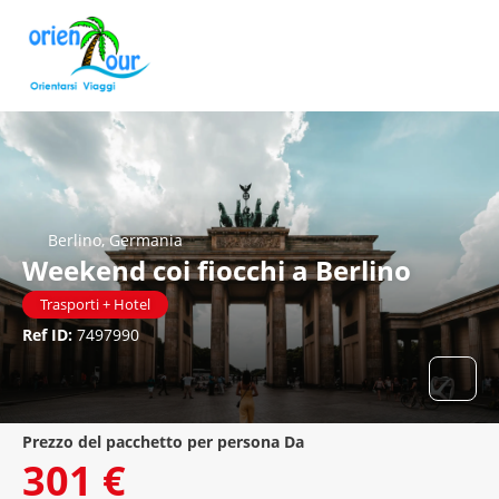
Berlino, Germania
Weekend coi fiocchi a Berlino
Trasporti + Hotel
Ref ID:
7497990
prezzo del pacchetto per persona Da
301 €