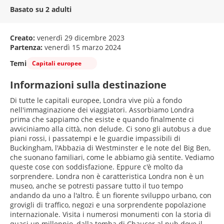
Basato su 2 adulti
Creato:
venerdì 29 dicembre 2023
Partenza:
venerdì 15 marzo 2024
Temi
Capitali europee
Informazioni sulla destinazione
Di tutte le capitali europee, Londra vive più a fondo
nell'immaginazione dei viaggiatori. Assorbiamo Londra
prima che sappiamo che esiste e quando finalmente ci
avviciniamo alla città, non delude. Ci sono gli autobus a due
piani rossi, i passatempi e le guardie impassibili di
Buckingham, l'Abbazia di Westminster e le note del Big Ben,
che suonano familiari, come le abbiamo già sentite. Vediamo
queste cose con soddisfazione. Eppure c'è molto da
sorprendere. Londra non è caratteristica Londra non è un
museo, anche se potresti passare tutto il tuo tempo
andando da uno a l'altro. È un fiorente sviluppo urbano, con
grovigli di traffico, negozi e una sorprendente popolazione
internazionale. Visita i numerosi monumenti con la storia di
quasi un millennio, dalla tomba di Chaucer al pub dove il