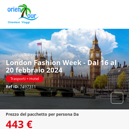
Londra, Regno Unito
London Fashion Week - Dal 16 al
20 febbraio 2024
Trasporti + Hotel
Ref ID:
7497311
prezzo del pacchetto per persona Da
443 €