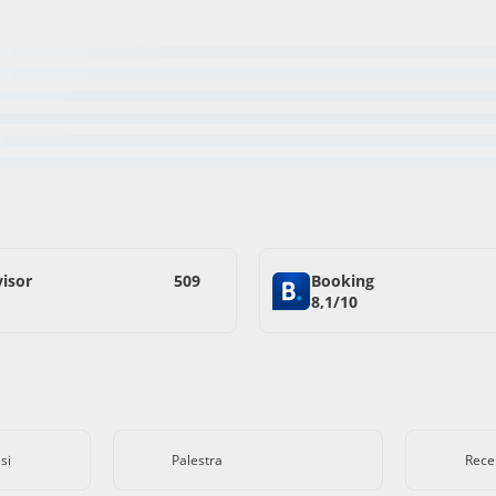
visor
509
Booking
8,1/10
si
Palestra
Rece