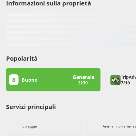
Informazioni sulla proprietà
Popolarità
Generale
TripAd
8
Buono
7/10
2230
Servizi principali
Spiaggia
Animali non ammes