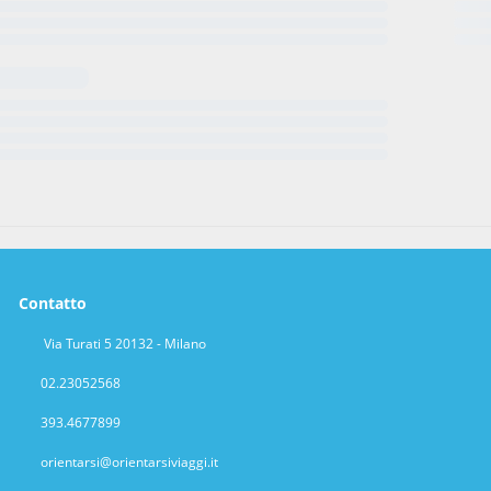
Contatto
Via Turati 5 20132 - Milano
02.23052568
393.4677899
orientarsi@orientarsiviaggi.it