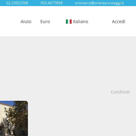
02.23052568
393.4677899
orientarsi@orientarsiviaggi.it
Aiuto
Euro
Italiano
Accedi
Condividi