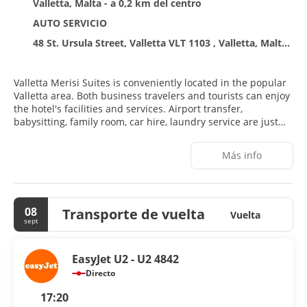
Valletta, Malta - a 0,2 km del centro
AUTO SERVICIO
48 St. Ursula Street, Valletta VLT 1103 , Valletta, Malta VLT 1103
Valletta Merisi Suites is conveniently located in the popular
Valletta area. Both business travelers and tourists can enjoy
the hotel's facilities and services. Airport transfer,
babysitting, family room, car hire, laundry service are just
some of the facilities on offer. Guestrooms are designed to
provide an optimal level of comfort with welcoming decor
Más info
and some offering convenient amenities like air
conditioning, heating, desk, balcony/terrace, soundproofing.
To enhance guests' stay, the hotel offers recreational
facilities such as outdoor pool. Friendly staff, great facilities
08
Transporte de vuelta
and close proximity to all that Valletta has to offer are three
Vuelta
sept
great reasons you should stay at Valletta Merisi Suites.
EasyJet U2 - U2 4842
Directo
17:20