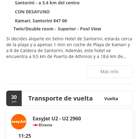
Santorini - a 3,4 km del centro
CON DESAYUNO
Kamari, Santorini 847 00
Twin/Double room - Superior - Pool View
Si decides alojarte en Selini Hotel de Santorini, estarás cerca
de la playa y a apenas 1 min en coche de Playa de Kamari y
a 8 de Caldera de Santorini. Además, este hotel se
encuentra a 9,5 km de Puerto de Athinios y a 18,6 km de
Mirador de Oia Blue Dome.
Más info
Con piscina al aire libre de temporada y muchas otras
instalaciones recreativas a tu disposición, no te quedará ni
un minuto libre. Tienes también una terraza y jardín donde
sentarte a contemplar el paisaje. Otros servicios de este
30
Transporte de vuelta
hotel de estilo mediterráneo incluyen conexión a Internet
Vuelta
jun
wifi gratis y servicios de conserjería.
Te sentirás como en tu propia casa en cualquiera de las 30
EasyJet U2 - U2 2960
habitaciones con aire acondicionado, frigorífico y Smart TV.
Directo
Las habitaciones disponen de balcón. La conexión wifi gratis
te mantendrá en contacto con los tuyos. Además, podrás
11:25
disfrutar de canales por cable. El cuarto de baño está