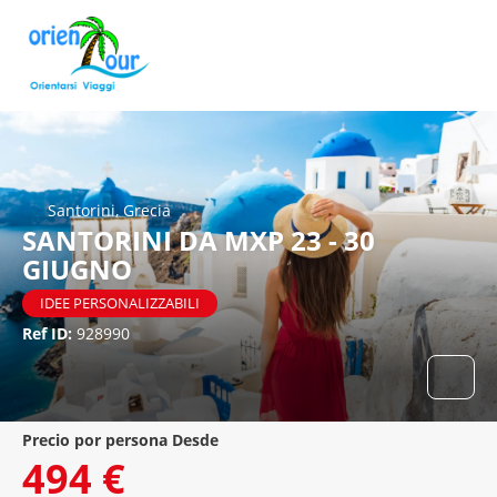
Santorini, Grecia
SANTORINI DA MXP 23 - 30
GIUGNO
IDEE PERSONALIZZABILI
Ref ID:
928990
precio por persona Desde
494 €