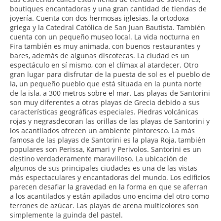
boutiques encantadoras y una gran cantidad de tiendas de
joyería. Cuenta con dos hermosas iglesias, la ortodoxa
griega y la Catedral Católica de San Juan Bautista. También
cuenta con un pequeño museo local. La vida nocturna en
Fira también es muy animada, con buenos restaurantes y
bares, además de algunas discotecas. La ciudad es un
espectáculo en sí mismo, con el clímax al atardecer. Otro
gran lugar para disfrutar de la puesta de sol es el pueblo de
Ia, un pequeño pueblo que está situada en la punta norte
de la isla, a 300 metros sobre el mar. Las playas de Santorini
son muy diferentes a otras playas de Grecia debido a sus
características geográficas especiales. Piedras volcánicas
rojas y negrasdecoran las orillas de las playas de Santorini y
los acantilados ofrecen un ambiente pintoresco. La más
famosa de las playas de Santorini es la playa Roja, también
populares son Perissa, Kamari y Perivolos. Santorini es un
destino verdaderamente maravilloso. La ubicación de
algunos de sus principales ciudades es una de las vistas
más espectaculares y encantadoras del mundo. Los edificios
parecen desafiar la gravedad en la forma en que se aferran
a los acantilados y están apilados uno encima del otro como
terrones de azúcar. Las playas de arena multicolores son
simplemente la guinda del pastel.