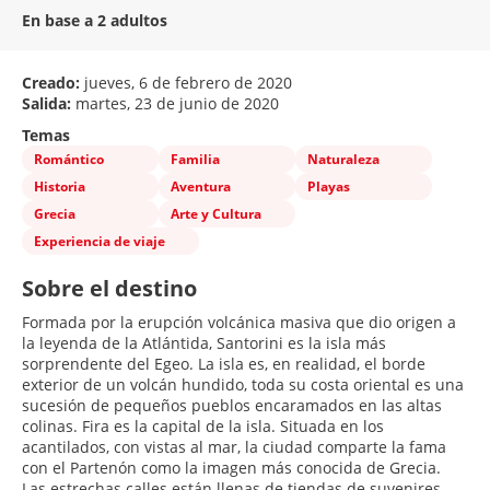
En base a 2 adultos
Creado:
jueves, 6 de febrero de 2020
Salida:
martes, 23 de junio de 2020
Temas
Romántico
Familia
Naturaleza
Historia
Aventura
Playas
Grecia
Arte y Cultura
Experiencia de viaje
Sobre el destino
Formada por la erupción volcánica masiva que dio origen a
la leyenda de la Atlántida, Santorini es la isla más
sorprendente del Egeo. La isla es, en realidad, el borde
exterior de un volcán hundido, toda su costa oriental es una
sucesión de pequeños pueblos encaramados en las altas
colinas. Fira es la capital de la isla. Situada en los
acantilados, con vistas al mar, la ciudad comparte la fama
con el Partenón como la imagen más conocida de Grecia.
Las estrechas calles están llenas de tiendas de suvenires,