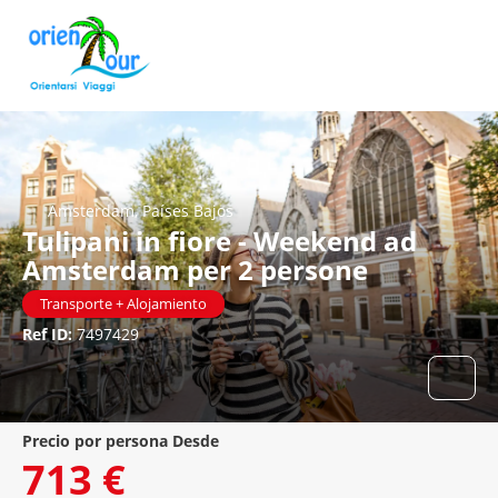
Amsterdam, Países Bajos
Tulipani in fiore - Weekend ad
Amsterdam per 2 persone
Transporte + Alojamiento
Ref ID:
7497429
precio por persona Desde
713 €