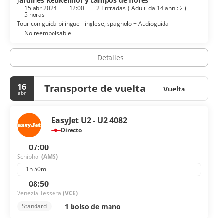
a 10:00, con un coste adicional.
Jardines Keukenhof y campos de flores
15 abr 2024
12:00
2 Entradas
(
Adulti da 14 anni: 2
)
5 horas
Tendrás check-out exprés, tintorería y un servicio de
Tour con guida bilingue - inglese, spagnolo + Audioguida
recepción las 24 horas a tu disposición. Hay un
No reembolsable
aparcamiento sin asistencia (de pago) disponible.
Detalles
16
Transporte de vuelta
Vuelta
abr
EasyJet U2 - U2 4082
Directo
07:00
Schiphol
(AMS)
1h 50m
08:50
Venezia Tessera
(VCE)
1 bolso de mano
Standard