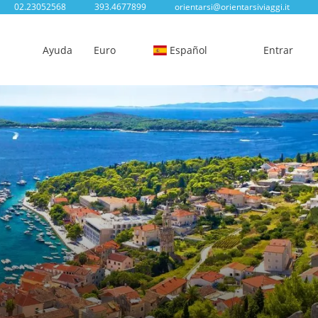
02.23052568
393.4677899
orientarsi@orientarsiviaggi.it
Ayuda
Euro
Español
Entrar