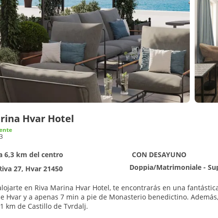
rina Hvar Hotel
ente
3
a 6,3 km del centro
CON DESAYUNO
Doppia/Matrimoniale - Su
Riva 27, Hvar 21450
alojarte en Riva Marina Hvar Hotel, te encontrarás en una fantásti
 apenas 7 min a pie de Monasterio benedictino. Además, este hotel boutique se encuentra a 2,6 km de Fortaleza de
,1 km de Castillo de Tvrdalj.