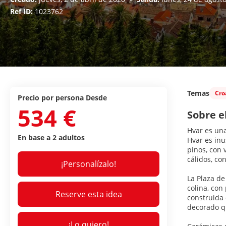
Ref ID:
1023762
Temas
Cro
precio por persona Desde
534 €
Sobre e
Hvar es una
En base a 2 adultos
Hvar es inu
pinos, con 
cálidos, co
¡Personalízalo!
La Plaza de
colina, con
Reserve esta idea
construida 
decorado qu
¡Lo quiero!