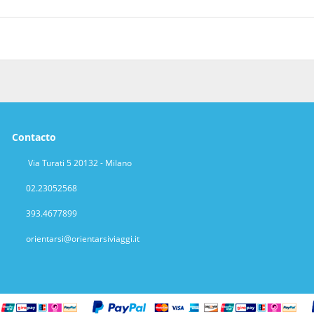
o y muchas otras instalaciones recreativas a tu disposición, no t
contemplar el paisaje. Encontrarás también conexión a Internet wifi g
 como en tu propia casa en cualquiera de las 50 habitaciones con 
ndrás un televisor con canales digitales y conexión a Internet por ca
culos de higiene personal gratuitos y secadores de pelo. Entre las c
disfrutar de vistas al océano mientras comes, solo tienes que ir al 
Contacto
 habitaciones con horario limitado. Apaga la sed con tu bebida favo
uito todos los días de 07:00 a 10:00.
Via Turati 5 20132 - Milano
exión a Internet por cable gratis, un servicio de recepción las 24 h
02.23052568
te al aeropuerto (ida y vuelta) de pago disponible 24 horas.
393.4677899
orientarsi@orientarsiviaggi.it