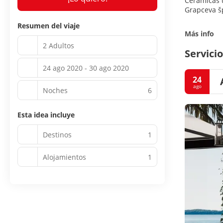
Cerámicas ú
Grapceva šp
Resumen del viaje
Más info
2 Adultos
Servicio
24 ago 2020 - 30 ago 2020
24
ago
Noches
6
Esta idea incluye
Destinos
1
Alojamientos
1