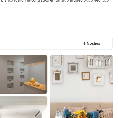
 blanco fueron encontrados en un sitio arqueológico neolítico,
6 Noches