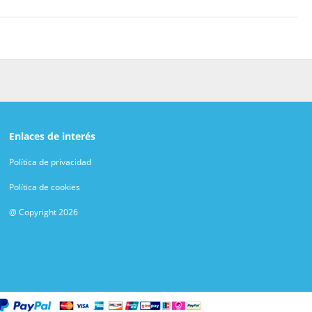
e quedará ni un minuto libre. Tienes también una terraza donde
ratis, servicios de conserjería y servicio de cuidado infantil
aire acondicionado, minibar y televisión LCD. Para los momentos
ble y wifi gratis. El cuarto de baño está provisto de bañera o
omodidades, se incluyen caja fuerte, hervidor eléctrico y
restaurante Roots. Y si quieres algo más cómodo, llama al
Enlaces de interés
rita en el bar o lounge. Se ofrece un desayuno típico de la
Política de privacidad
oras y atención multilingüe a tu disposición. Se ofrece servicio
Política de cookies
@ Copyright 2026