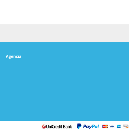
Con gimnasi
sentarte a 
(de pago).
Te sentirás
de ocio, te
ducha, artí
teléfono.
Si quieres 
Agencia
servicio de
región grat
Tendrás con
de transpor